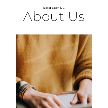
Wasei Salonとは
About Us