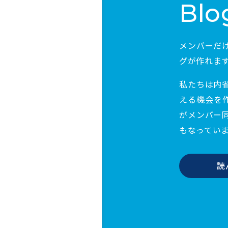
Blo
メンバーだ
グが作れま
私たちは内
える機会を
がメンバー
もなってい
読