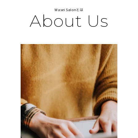
Wasei Salonとは
About Us