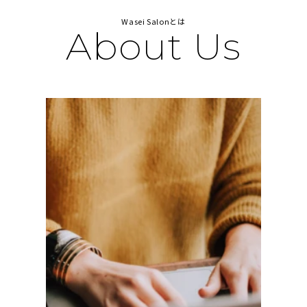
Wasei Salonとは
About Us