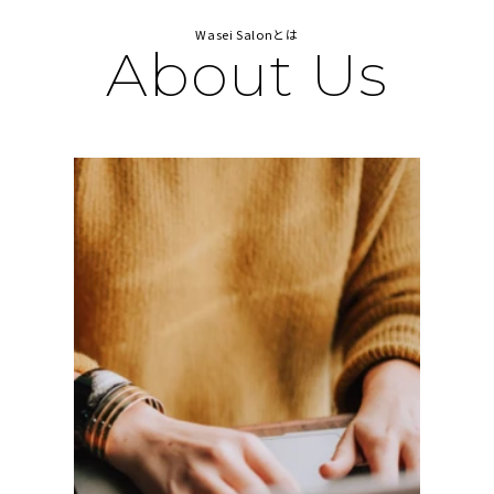
Wasei Salonとは
About Us