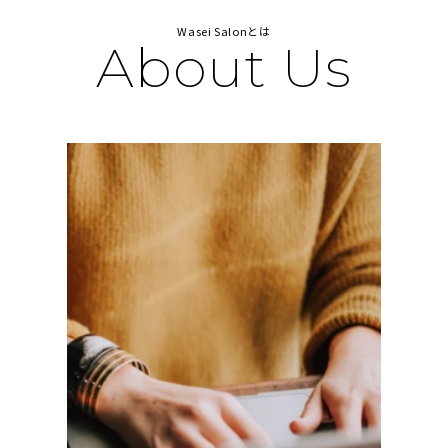
Wasei Salonとは
About Us