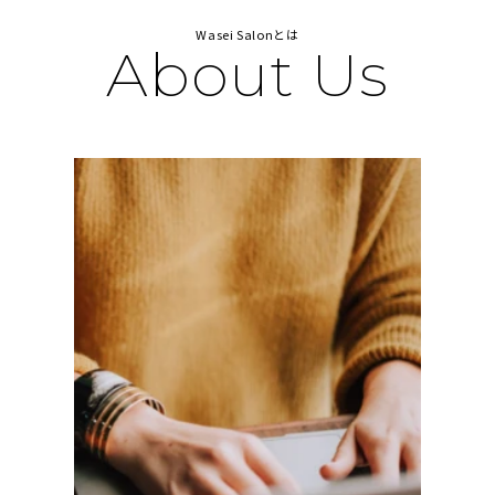
Wasei Salonとは
About Us