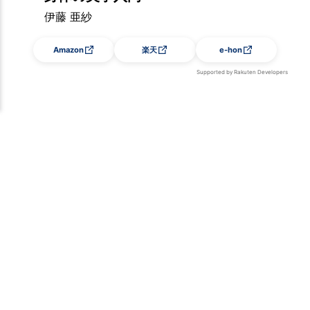
伊藤 亜紗
Amazon
楽天
e-hon
Supported by Rakuten Developers