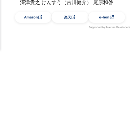
深津貴之 けんすう（古川健介） 尾原和啓
Amazon
楽天
e-hon
Supported by Rakuten Developers