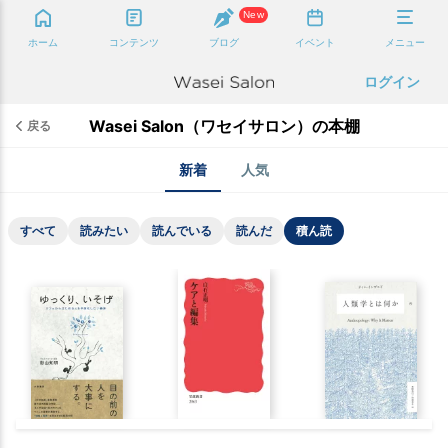
New
ホーム
コンテンツ
ブログ
イベント
メニュー
ログイン
Wasei Salon（ワセイサロン）の本棚
戻る
新着
人気
すべて
読みたい
読んでいる
読んだ
積ん読