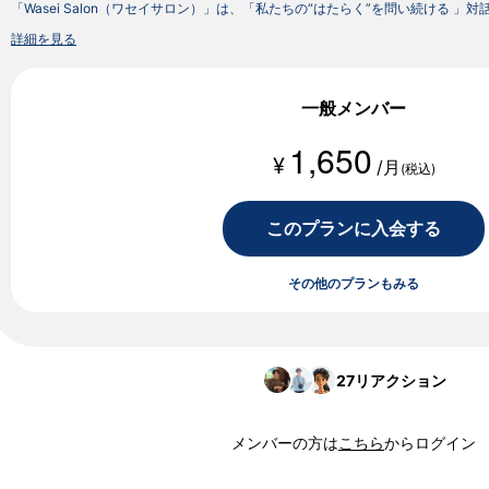
「Wasei Salon（ワセイサロン）」は、「私たちの“はたらく”を問い続ける 」
詳細を見る
一般メンバー
1,650
¥
/月
(税込)
このプランに入会する
その他のプランもみる
27
リアクション
メンバーの方は
こちら
からログイン