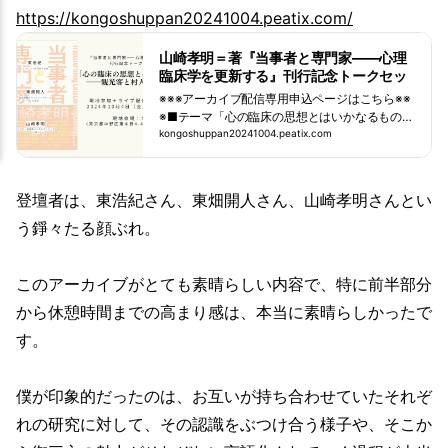
https://kongoshuppan20241004.peatix.com/
山崎孝明＝著『当事者と専門家――心理
臨床学を更新する』刊行記念トークセッ
ション
※※※アーカイブ配信専用申込ページはこちら※※
※■テーマ「心の臨床の思想とはいかなるものか
――観光客と村人で語り合う」■登壇者東浩紀
kongoshuppan20241004.peatix.com
（ゲンロン／批評家・作家）東畑開人（白金高
輪... powered by Peatix : More than a ticket.
登壇者は、東浩紀さん、東畑開人さん、山崎孝明さんとい
う錚々たる顔ぶれ。
このアーカイブがとても素晴らしい内容で、特に前半部分
から休憩時間までの高まり感は、本当に素晴らしかったで
す。
僕が印象的だったのは、お互いが持ち合わせていたそれぞ
れの研究に対して、その認識をぶつけ合う様子や、そこか