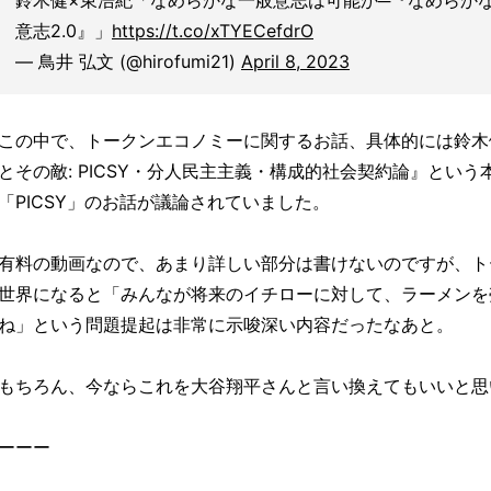
鈴木健×東浩紀「なめらかな一般意志は可能か─『なめらかな
意志2.0』」
https://t.co/xTYECefdrO
— 鳥井 弘文 (@hirofumi21)
April 8, 2023
この中で、トークンエコノミーに関するお話、具体的には鈴木
とその敵: PICSY・分人民主主義・構成的社会契約論』とい
「PICSY」のお話が議論されていました。
有料の動画なので、あまり詳しい部分は書けないのですが、ト
世界になると「みんなが将来のイチローに対して、ラーメンを
ね」という問題提起は非常に示唆深い内容だったなあと。
もちろん、今ならこれを大谷翔平さんと言い換えてもいいと思
ーーー