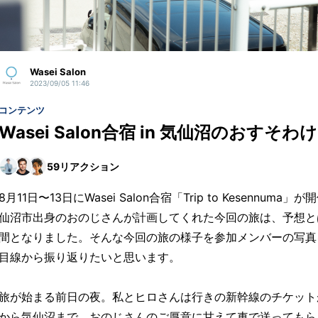
Wasei Salon
2023/09/05 11:46
コンテンツ
Wasei Salon合宿 in 気仙沼のおすそわけ
59
リアクション
8月11日〜13日にWasei Salon合宿「Trip to Kesennu
仙沼市出身のおのじさんが計画してくれた今回の旅は、予想と
間となりました。そんな今回の旅の様子を参加メンバーの写真
目線から振り返りたいと思います。
旅が始まる前日の夜。私とヒロさんは行きの新幹線のチケット
から気仙沼まで、おのじさんのご厚意に甘えて車で送ってもら