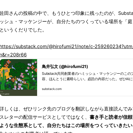
佐田さんの投稿の中で、もうひとつ印象に残ったのが、Subst
ッシュ・マッケンジーが、自分たちのつくっている場所を「庭
というくだりでした。
https://substack.com/@hirofumi21/note/c-259260234?utm
n&r=208r66
鳥井弘文 (@hirofumi21)
Substack共同創業者のハミッシュ・マッケンジーのこ
容、ほんとうに素晴らしい。必読の内容だった。ぜひAIに翻訳
ost.substack.com/p/from-the-temple-to-the-garden
substack.com
詳しくは、ぜひリンク先のブログを翻訳しながら直接読んでみ
スレターの配信サービスとしてではなく、
書き手と読者が信頼
ような生態系として、自分たちはこの場所をつくっていきたい