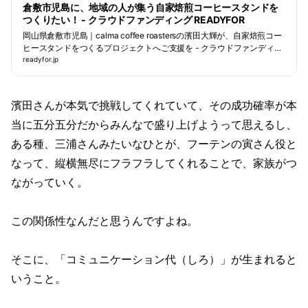
倉敷市児島に、地域の人が集う自家焙煎コーヒースタンドを
つくりたい！ - クラウドファンディング READYFOR
岡山県倉敷市児島｜calma coffee roastersの濱田大輝が、自家焙煎コー
ヒースタンドをつくるプロジェクトへご支援を - クラウドファンディン
グ READYFOR
readyfor.jp
濱田さんが本気で挑戦してくれていて、その成功確率が本
当に五分五分だからみんなで盛り上げようって思えるし、
ある種、三浦さんみたいなひとが、フーテンの寅さん役と
なって、縦横無尽にフラフラしてくれることで、家族がつ
ながっていく。
この関係性なんだと思うんですよね。
そこに、「コミュニケーション代（しろ）」が生まれると
いうこと。