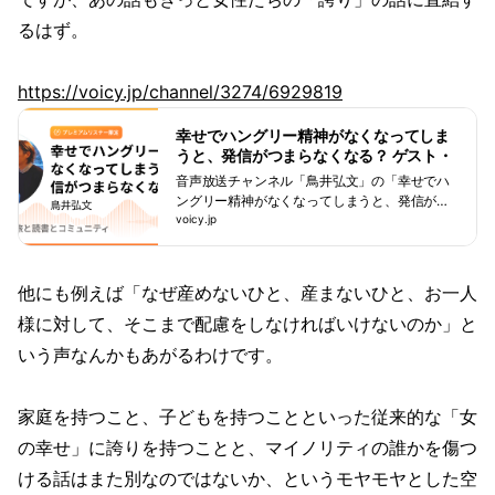
るはず。
https://voicy.jp/channel/3274/6929819
幸せでハングリー精神がなくなってしま
うと、発信がつまらなくなる？ ゲスト・
山口祐加さん | 鳥井弘文「鳥井弘文の旅
音声放送チャンネル「鳥井弘文」の「幸せでハ
と読書とコミュニティ」/ Voicy - 音声プ
ングリー精神がなくなってしまうと、発信がつ
ラットフォーム
まらなくなる？ ゲスト・山口祐加さん(2025年7
voicy.jp
月25日放送）」。Voicy - 音声プラットフォーム
他にも例えば「なぜ産めないひと、産まないひと、お一人
様に対して、そこまで配慮をしなければいけないのか」と
いう声なんかもあがるわけです。
家庭を持つこと、子どもを持つことといった従来的な「女
の幸せ」に誇りを持つことと、マイノリティの誰かを傷つ
ける話はまた別なのではないか、というモヤモヤとした空