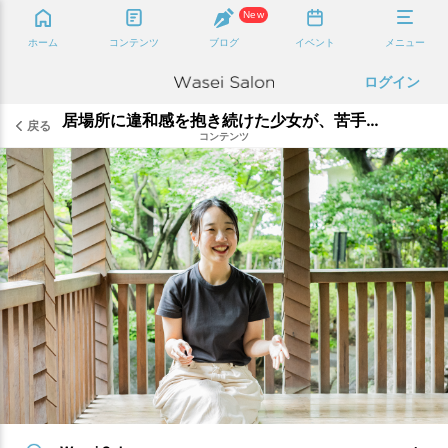
New
ホーム
コンテンツ
ブログ
イベント
メニュー
ログイン
居場所に違和感を抱き続けた少女が、苦手だったコミュニティに携わるまで｜かげやま りお
戻る
コンテンツ