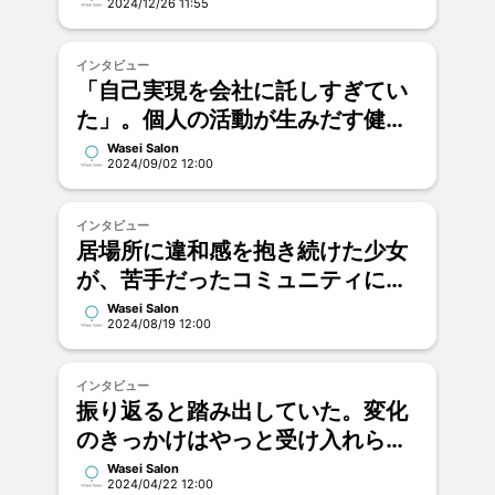
2024/12/26 11:55
来について｜土田凌
インタビュー
「自己実現を会社に託しすぎてい
た」。個人の活動が生みだす健や
かさとは｜八窪豊文
Wasei Salon
2024/09/02 12:00
インタビュー
居場所に違和感を抱き続けた少女
が、苦手だったコミュニティに携
わるまで｜かげやま りお
Wasei Salon
2024/08/19 12:00
インタビュー
振り返ると踏み出していた。変化
のきっかけはやっと受け入れられ
た僕の才能｜赤松翔
Wasei Salon
2024/04/22 12:00