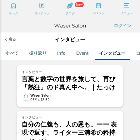
New
ホーム
コンテンツ
ブログ
イベント
メニュー
ログイン
インタビュー
戻る
すべて
振り返り
Info
Event
インタビュー
インタビュー
言葉と数字の世界を旅して、再び
「熱狂」のド真ん中へ。｜たっけ
Wasei Salon
08/14 12:52
インタビュー
自分の仁義も、人の恩も。ーー 表
現で返す、ライター三浦希の矜持