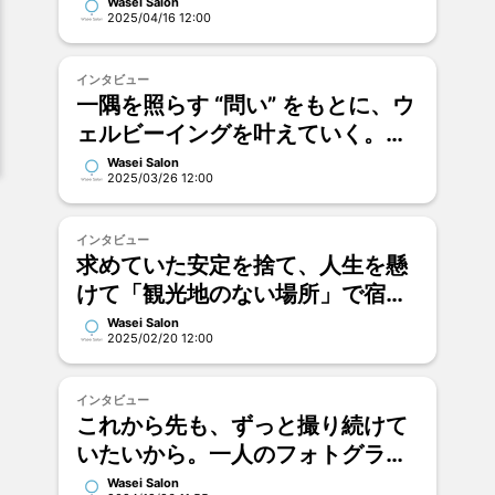
Wasei Salon
2025/04/16 12:00
インタビュー
一隅を照らす “問い” をもとに、ウ
ェルビーイングを叶えていく。｜
ゆうと（田代 雄斗さん）
Wasei Salon
2025/03/26 12:00
インタビュー
求めていた安定を捨て、人生を懸
けて「観光地のない場所」で宿を
つくり続ける理由。｜石川 景規
Wasei Salon
2025/02/20 12:00
インタビュー
これから先も、ずっと撮り続けて
いたいから。一人のフォトグラフ
ァーとして歩む、過去・現在・未
Wasei Salon