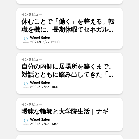
インタビュー
休むことで「働く」を整える。転
職を機に、長期休暇でセネガルへ
｜田中友貴
Wasei Salon
2024/03/27 12:00
インタビュー
自分の内側に居場所を築くまで。
対話とともに踏み出してきた「わ
たしの一歩」｜田中美聡
Wasei Salon
2023/12/27 11:56
インタビュー
曖昧な輪郭と大学院生活｜ナギ
Wasei Salon
2023/12/07 11:57