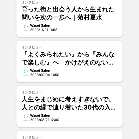
インタビュー
育った街と出会う人から生まれた
問いを次の一歩へ｜菊村夏水
Wasei Salon
2023/11/21 11:58
インタビュー
『よくみられたい』から『みんな
で楽しむ』へ かけがえのないダ
ンスでみんなを繋ぐ｜中込 孝規
Wasei Salon
2023/09/04 11:50
（ごめ）
インタビュー
人生をまじめに考えすぎないで。
人との縁で辿り着いた30代の入口
とは｜徳永滋之
Wasei Salon
2023/08/21 12:00
インタビュー