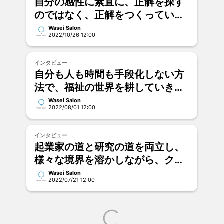
自分の感性に素直に、正解を探す
のではなく、正解をつくってい
く。 | 馬場みなみさん
Wasei Salon
2022/10/26 12:00
インタビュー
自分も人も時間も手段化しない方
法で、福祉の世界を耕していきた
い｜西嶋 利彦
Wasei Salon
2022/08/01 12:00
インタビュー
起業家の道と研究の道を両立し、
様々な境界を溶かしながら、クレ
イジーで温かい世界をつくりたい
Wasei Salon
2022/07/21 12:00
｜詩步