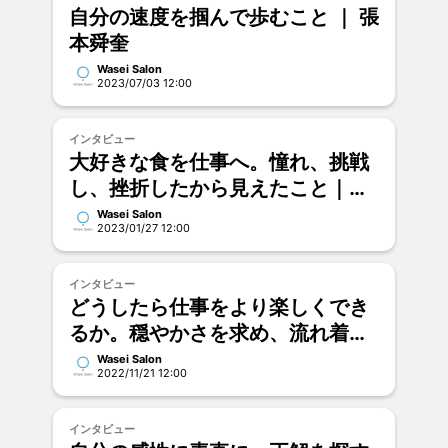
自分の速度を掴んで歩むこと ｜ 張
本舜奎
Wasei Salon
2023/07/03 12:00
インタビュー
大好きな食を仕事へ。憧れ、挑戦
し、挫折したから見えたこと｜丸
山千里
Wasei Salon
2023/01/27 12:00
インタビュー
どうしたら仕事をより楽しくでき
るか。穏やかさを求め、流れ着い
た先で働き方を考えていく。｜濱
Wasei Salon
2022/11/21 12:00
田大輝
インタビュー