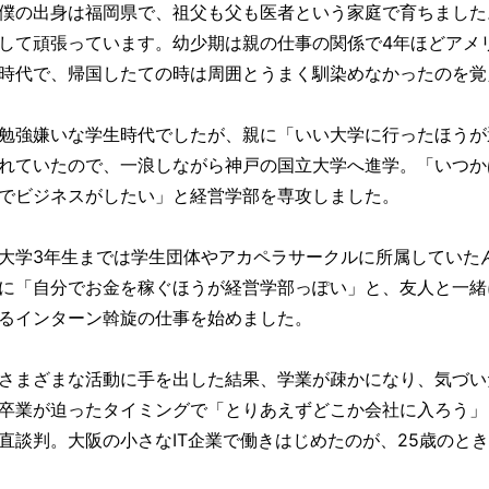
僕の出身は福岡県で、祖父も父も医者という家庭で育ちました
して頑張っています。幼少期は親の仕事の関係で4年ほどアメ
時代で、帰国したての時は周囲とうまく馴染めなかったのを覚
勉強嫌いな学生時代でしたが、親に「いい大学に行ったほうが
れていたので、一浪しながら神戸の国立大学へ進学。「いつか
でビジネスがしたい」と経営学部を専攻しました。
大学3年生までは学生団体やアカペラサークルに所属していた
に「自分でお金を稼ぐほうが経営学部っぽい」と、友人と一緒
るインターン斡旋の仕事を始めました。
さまざまな活動に手を出した結果、学業が疎かになり、気づい
卒業が迫ったタイミングで「とりあえずどこか会社に入ろう」
直談判。大阪の小さなIT企業で働きはじめたのが、25歳のと